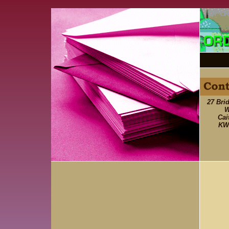
27 Brid
W
Cai
KW